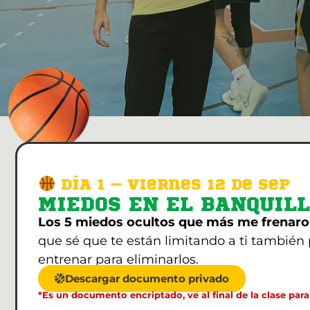
DÍA 1 – Viernes 12 de sep
MIEDOS EN EL BANQUIL
Los 5 miedos ocultos que más me frenaro
que sé que te están limitando a ti también
entrenar para eliminarlos.
Descargar documento privado
*Es un documento encriptado, ve al final de la clase para