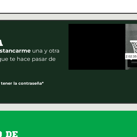
A
 estancarme
una y otra
 que te hace pasar de
 tener la contraseña*
O DE