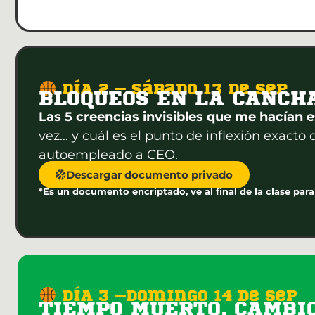
DÍA 2 – Sábado 13 de sep
BLOQUEOS EN LA CANCH
Las 5 creencias invisibles que me hacían
vez… y cuál es el punto de inflexión exacto
autoempleado a CEO.
Descargar documento privado
*Es un documento encriptado, ve al final de la clase para
DÍA 3 –Domingo 14 de sep
TIEMPO MUERTO, CAMBI