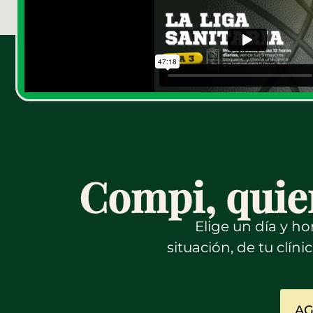
Compi, quie
Elige un día y h
situación, de tu clín
AG