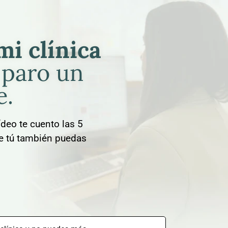
mi clínica
o paro un
e.
ídeo te cuento las 5
ue tú también puedas